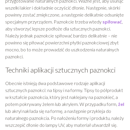
przygotowanie naturalnych paznokci. Ważne jest, aby usunąć
wszelki lakier i dokładnie oczyścić dłonie. Następnie, skórki
powinny zostać zmiękczone, a następnie delikatnie odsunięte
specjalnym przyrządem. Paznokcie trzeba wtedy
spiłować
,
aby stworzyć lepsze podłoże dla sztucznych paznokci.
Należy jednak paznokcie spiłować bardzo delikatnie – nie
powinno się piłować powierzchni płytki paznokciowej zbyt
mocno, bo to może prowadzić do uszkodzenia naturalnych
paznokci.
Techniki aplikacji sztucznych paznokci
Obecnie istnieją dwa podstawowe rodzaje aplikacji
sztucznych paznokci: na tipsy i na formy. Tipsy to półprodukt
w kształcie paznokcia, który jest naklejany na paznokieć, a
potem pokrywany żelem lub akrylem. W przypadku form,
żel
lub akryl nakłada się na formę, a następnie przykleja do
naturalnego paznokcia. Po nałożeniu formy i produktu, należy
wszczepić dłonie do lampy UV, aby materiał utwardził się.