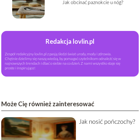
Jak obcinać paznokcie u nóg?
Redakcja lovlin.pl
Zespół redakcyjny lovlin.pl z pasją śledzi świat urody, mody i zdrowia.
Chętnie dzielimy się naszą wiedzą, by pomagać czytelnikom odnaleźć się w
najnowszych trendach i dbać o siebie na co dzień. Z nami wszystko staje się
proste i inspirujące!
Może Cię również zainteresować
Jak nosić pończochy?