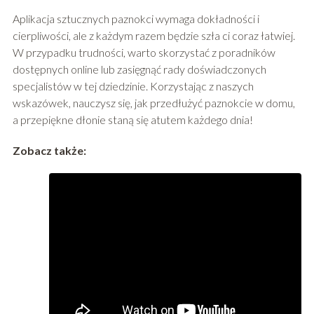
Aplikacja sztucznych paznokci wymaga dokładności i
cierpliwości, ale z każdym razem będzie szła ci coraz łatwiej.
W przypadku trudności, warto skorzystać z poradników
dostępnych online lub zasięgnąć rady doświadczonych
specjalistów w tej dziedzinie. Korzystając z naszych
wskazówek, nauczysz się, jak przedłużyć paznokcie w domu,
a przepiękne dłonie staną się atutem każdego dnia!
Zobacz także: