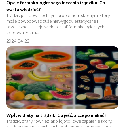
Opcje farmakologicznego leczenia trądziku: Co
warto wiedzieć?
Trądzik jest powszechnym problemem skórnym, który
może powodować duże niewygody estetyczne i
psychiczne. Istnieje wiele terapii farmakologicznych
skierowanych n...
2024-04-22
Wpływ diety na trądzik: Co jeść, a czego unikać?
Trądzik, znany również jako łojotokowe zapalenie skóry,
jest jednym z najczęstszych problemów skórnych, które