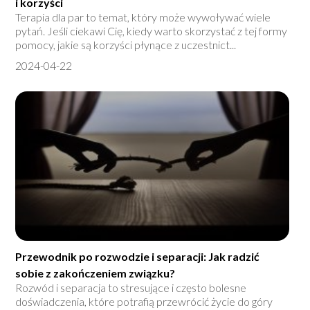
i korzyści
Terapia dla par to temat, który może wywoływać wiele
pytań. Jeśli ciekawi Cię, kiedy warto skorzystać z tej formy
pomocy, jakie są korzyści płynące z uczestnict...
2024-04-22
Przewodnik po rozwodzie i separacji: Jak radzić
sobie z zakończeniem związku?
Rozwód i separacja to stresujące i często bolesne
doświadczenia, które potrafią przewrócić życie do góry