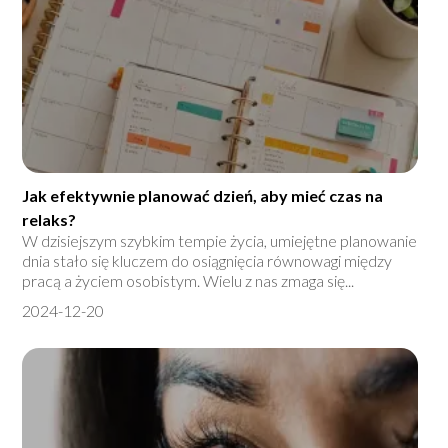
Jak efektywnie planować dzień, aby mieć czas na
relaks?
W dzisiejszym szybkim tempie życia, umiejętne planowanie
dnia stało się kluczem do osiągnięcia równowagi między
pracą a życiem osobistym. Wielu z nas zmaga się...
2024-12-20