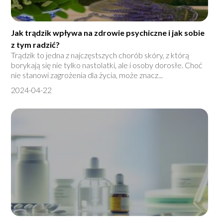
Jak trądzik wpływa na zdrowie psychiczne i jak sobie
z tym radzić?
Trądzik to jedna z najczęstszych chorób skóry, z którą
borykają się nie tylko nastolatki, ale i osoby dorosłe. Choć
nie stanowi zagrożenia dla życia, może znacz...
2024-04-22