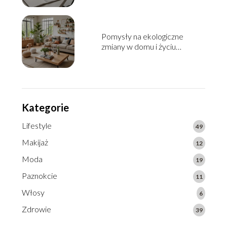
Pomysły na ekologiczne
zmiany w domu i życiu
codziennym
Kategorie
Lifestyle
49
Makijaż
12
Moda
19
Paznokcie
11
Włosy
6
Zdrowie
39