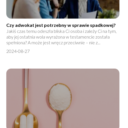
Czy adwokat jest potrzebny w sprawie spadkowej?
Jakiś czas temu odeszła bliska Ci osoba i zależy Ci na tym,
aby jej ostatnia wola wyrażona w testamencie została
spełniona? A może jest wręcz przeciwnie – nie z...
2024-08-27