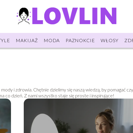
TYLE
MAKIJAŻ
MODA
PAZNOKCIE
WŁOSY
ZD
dy, mody i zdrowia. Chętnie dzielimy się naszą wiedzą, by pomagać c
a co dzień. Z nami wszystko staje się proste i inspirujące!