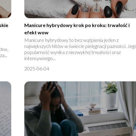
skie
Manicure hybrydowy krok po kroku: trwałość i
efekt wow
Manicure hybrydowy to bez wątpienia jeden z
największych hitów w świecie pielęgnacji paznokci. Jeg
dne,
popularność wynika z niezwykłej trwałości oraz
a...
intensywnego...
2025-06-04