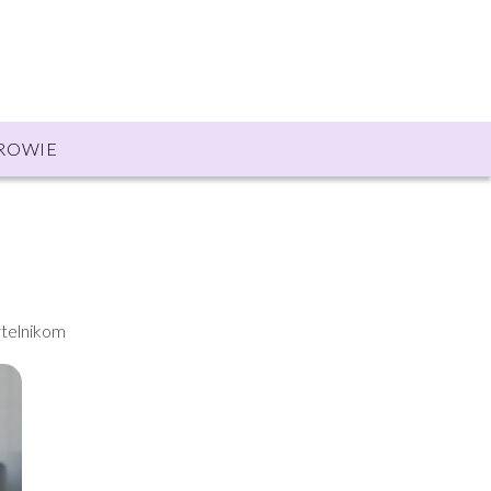
ROWIE
zytelnikom