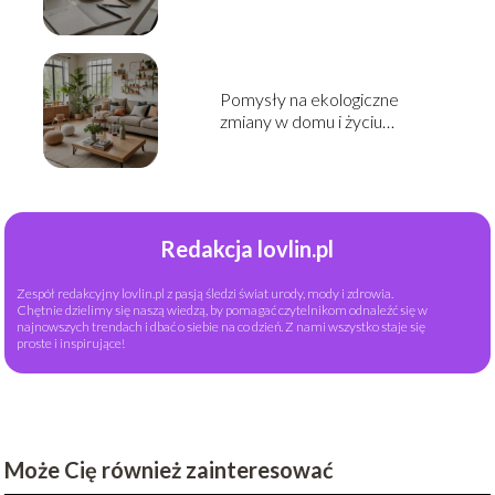
Pomysły na ekologiczne
zmiany w domu i życiu
codziennym
Redakcja lovlin.pl
Zespół redakcyjny lovlin.pl z pasją śledzi świat urody, mody i zdrowia.
Chętnie dzielimy się naszą wiedzą, by pomagać czytelnikom odnaleźć się w
najnowszych trendach i dbać o siebie na co dzień. Z nami wszystko staje się
proste i inspirujące!
Może Cię również zainteresować