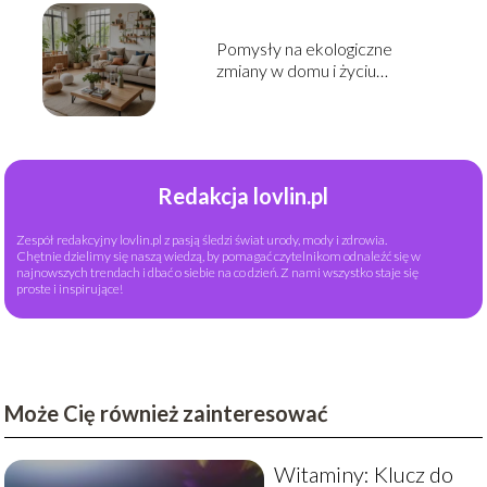
Pomysły na ekologiczne
zmiany w domu i życiu
codziennym
Redakcja lovlin.pl
Zespół redakcyjny lovlin.pl z pasją śledzi świat urody, mody i zdrowia.
Chętnie dzielimy się naszą wiedzą, by pomagać czytelnikom odnaleźć się w
najnowszych trendach i dbać o siebie na co dzień. Z nami wszystko staje się
proste i inspirujące!
Może Cię również zainteresować
Witaminy: Klucz do