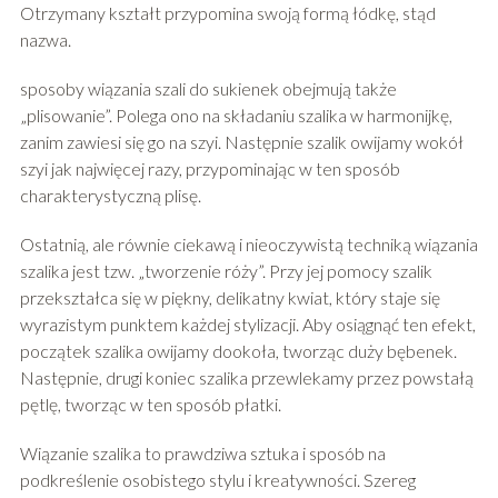
Otrzymany kształt przypomina swoją formą łódkę, stąd
nazwa.
sposoby wiązania szali do sukienek obejmują także
„plisowanie”. Polega ono na składaniu szalika w harmonijkę,
zanim zawiesi się go na szyi. Następnie szalik owijamy wokół
szyi jak najwięcej razy, przypominając w ten sposób
charakterystyczną plisę.
Ostatnią, ale równie ciekawą i nieoczywistą techniką wiązania
szalika jest tzw. „tworzenie róży”. Przy jej pomocy szalik
przekształca się w piękny, delikatny kwiat, który staje się
wyrazistym punktem każdej stylizacji. Aby osiągnąć ten efekt,
początek szalika owijamy dookoła, tworząc duży bębenek.
Następnie, drugi koniec szalika przewlekamy przez powstałą
pętlę, tworząc w ten sposób płatki.
Wiązanie szalika to prawdziwa sztuka i sposób na
podkreślenie osobistego stylu i kreatywności. Szereg