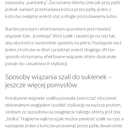
nazywany „pariżanką”. Zaczynamy identycznie jak przy pętli,
jednak zamiast przekładania końca przez pętlę, jedno z
końców owijamy wokół szyi, a drugie pozostawiamy luźno.
Bardzo prostym i efektownym sposobem jest również
wiązanie tzw. „kowboja”. Weź szalik i zawieś go na szyi tak,
aby oba końce swobodnie opadały na piersi. Następnie weź
jeden z końców w dłoń i przekręć wokół drugiego. W ten
sposób otrzymamy efektowne wiązanie, które doskonale
pasuje do casualowych stylizacji.
Sposoby wiązania szali do sukienek –
jeszcze więcej pomysłów
Kreatywne wiązanie szalika pozwala zaskoczyć otoczenie
niebanalnym wyglądem i podbić stylizację na wyższy poziom.
Jednym ze sposobów na osiągnięcie takiego efektu jest tzw.
„łódka”. Najpierw najkrócej jak można zawiesić szalik na szyi, a
następnie jeden z końców przewinąć przez pętlę dwukrotnie.