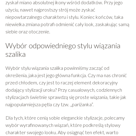
zyskał miano absolutnej ikony wśród dodatków. Przy jego
użyciu, nawet najprostszy strój może zyskać
niepowtarzalnego charakteru i stylu. Koniec końców, taka
niewielka zmiana potrafi odmienić cały look, zaskakując samą
siebie oraz otoczenie.
Wybór odpowiedniego stylu wiązania
szalika
Wybór stylu wiązania szalika powinniśmy zacząć od
określenia, jaka jest jego główna funkcja. Czy ma nas chronić
przed chłodem, czy jest to raczej element dekoracyjny
dodający stylizacji uroku? Przy casualowych, codziennych
stylizacjach świetnie sprawdzą się proste wiązania, takie jak
najpopularniejsza pętla czy tzw. „pariżanka”.
Dla tych, które cenią sobie eleganckie stylizacje, polecamy
wybór wyrafinowanych wiązań, które podkreślą stylowy
charakter swojego looku. Aby osiągnąć ten efekt, warto