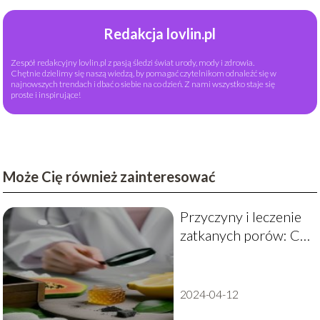
Redakcja lovlin.pl
Zespół redakcyjny lovlin.pl z pasją śledzi świat urody, mody i zdrowia.
Chętnie dzielimy się naszą wiedzą, by pomagać czytelnikom odnaleźć się w
najnowszych trendach i dbać o siebie na co dzień. Z nami wszystko staje się
proste i inspirujące!
Może Cię również zainteresować
Przyczyny i leczenie
zatkanych porów: Co
robić, gdy domowe
sposoby zawodzą?
2024-04-12